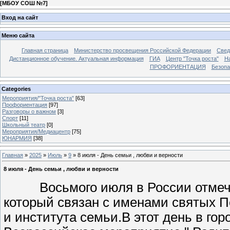
[
МБОУ СОШ №7
]
Вход на сайт
Меню сайта
Главная страница
Министерство просвещения Российской Федерации
Свед
Дистанционное обучение. Актуальная информация
ГИА
Центр "Точка роста"
Н
ПРОФОРИЕНТАЦИЯ
Безопа
Categories
Мероприятия/"Точка роста"
[63]
Профориентация
[97]
Разговоры о важном
[3]
Спорт
[11]
Школьный театр
[0]
Мероприятия/Медиацентр
[75]
ЮНАРМИЯ
[38]
Главная
»
2025
»
Июль
»
9
» 8 июля - День семьи , любви и верности
8 июля - День семьи , любви и верности
Восьмого июля в России отмечаю
который связан с именами святых П
и института семьи.В этот день в го