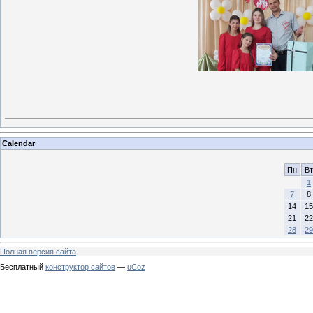
Calendar
Пн
Вт
1
7
8
14
15
21
22
28
29
Полная версия сайта
Бесплатный
конструктор сайтов
—
uCoz